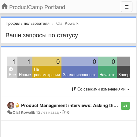
ProductCamp Portland
Профиль пользователя
Olaf Kowalik
Ваши запросы по статусу
1
1
0
0
0
На
Все
Новые
рассмотрении
Запланированные
Начатые
Завершен
Со свежими изменениями
Product Management interviews: Asking the right questions and giving great answers
+1
Olaf Kowalik
12 лет назад
•
0