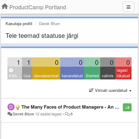
ProductCamp Portland
Kasutaja profiil
Derek Blum
Teie teemad staatuse järgi
1
1
0
0
0
0
0
tagasi
Kõik
Uus
ülevaatamisel
kavandatud
Started
valmis
lükatud
Viimati uuendatud
The Many Faces of Product Managers - An Exploration of our similarities and differences
+3
Derek Blum
12 aastat tagasi
•
0