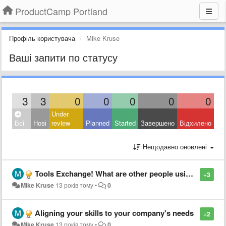
ProductCamp Portland
Профіль користувача
Mike Kruse
Ваші запити по статусу
3
3
0
0
0
0
0
Under
Всі
Нові
review
Planned
Started
Завершено
Відхилено
Нещодавно оновлені
Tools Exchange! What are other people using that I need to know about?
+3
Mike Kruse
13 років тому
•
0
Aligning your skills to your company's needs
+2
Mike Kruse
13 років тому
•
0