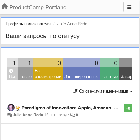
ProductCamp Portland
Профиль пользователя
Julie Anne Reda
Ваши запросы по статусу
1
1
0
0
0
На
Все
Новые
рассмотрении
Запланированные
Начатые
Завершен
Со свежими изменениями
Paradigms of Innovation: Apple, Amazon, Microsoft and LinkedIn
+8
Julie Anne Reda
12 лет назад
•
0