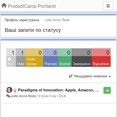
ProductCamp Portland
Профіль користувача
Julie Anne Reda
Ваші запити по статусу
1
1
0
0
0
0
0
Under
Всі
Нові
review
Planned
Started
Завершено
Відхилено
Нещодавно оновлені
Paradigms of Innovation: Apple, Amazon, Microsoft and LinkedIn
+8
Julie Anne Reda
12 років тому
•
0