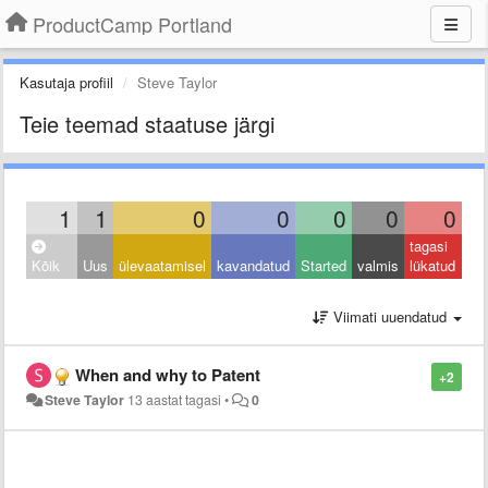
ProductCamp Portland
Kasutaja profiil
Steve Taylor
Teie teemad staatuse järgi
1
1
0
0
0
0
0
tagasi
Kõik
Uus
ülevaatamisel
kavandatud
Started
valmis
lükatud
Viimati uuendatud
When and why to Patent
+2
Steve Taylor
13 aastat tagasi
•
0