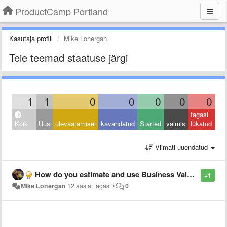
ProductCamp Portland
Kasutaja profiil
Mike Lonergan
Teie teemad staatuse järgi
1
1
0
0
0
0
0
tagasi
Kõik
Uus
ülevaatamisel
kavandatud
Started
valmis
lükatud
Viimati uuendatud
How do you estimate and use Business Value in your Backlog?
+1
Mike Lonergan
12 aastat tagasi
•
0