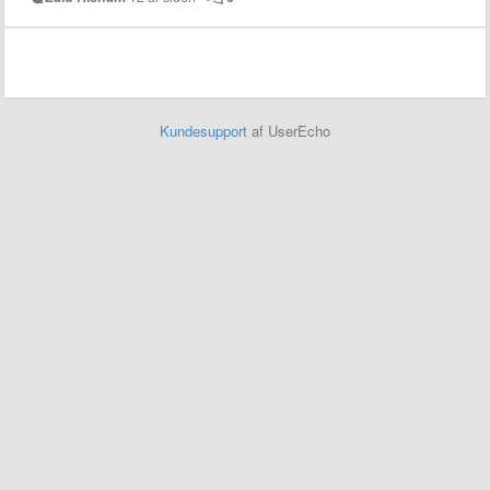
Kundesupport
af UserEcho