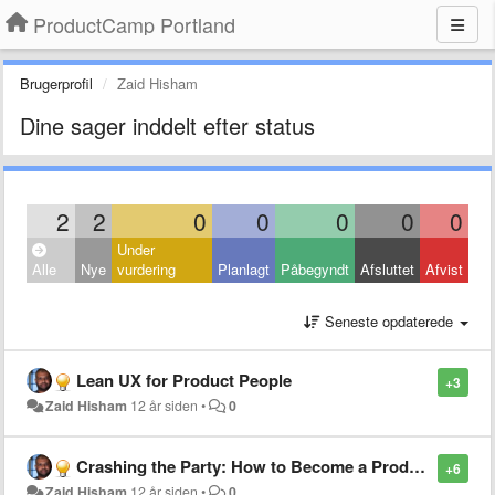
ProductCamp Portland
Brugerprofil
Zaid Hisham
Dine sager inddelt efter status
2
2
0
0
0
0
0
Under
Alle
Nye
vurdering
Planlagt
Påbegyndt
Afsluttet
Afvist
Seneste opdaterede
Lean UX for Product People
+3
Zaid Hisham
12 år siden
•
0
Crashing the Party: How to Become a Product Manager
+6
Zaid Hisham
12 år siden
•
0