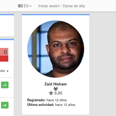
ES
Iniciar sesión / Darse de alta
0
ción
Zaid Hisham
+3
8,86
Registrado:
hace 12 años
Última actividad:
hace 12 años
+6