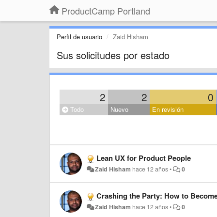
ProductCamp Portland
Perfil de usuario
Zaid Hisham
Sus solicitudes por estado
2
2
0
Todo
Nuevo
En revisión
Lean UX for Product People
Zaid Hisham
hace 12 años
•
0
Crashing the Party: How to Becom
Zaid Hisham
hace 12 años
•
0