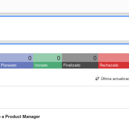
0
0
0
Planeado
Iniciado
Finalizado
Rechazado
Última actualiza
e a Product Manager