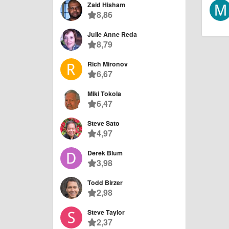
Zaid Hisham
8,86
Julie Anne Reda
8,79
Rich Mironov
6,67
Miki Tokola
6,47
Steve Sato
4,97
Derek Blum
3,98
Todd Birzer
2,98
Steve Taylor
2,37