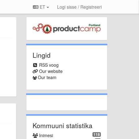
ET
Logi sisse / Registreeri
Lingid
RSS voog
Our website
Our team
Kommuuni statistika
118
Inimesi