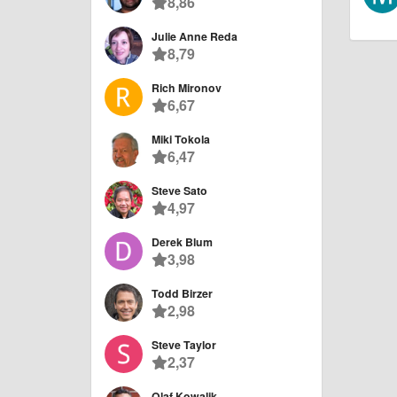
8,86
Julie Anne Reda
8,79
Rich Mironov
6,67
Miki Tokola
6,47
Steve Sato
4,97
Derek Blum
3,98
Todd Birzer
2,98
Steve Taylor
2,37
Olaf Kowalik