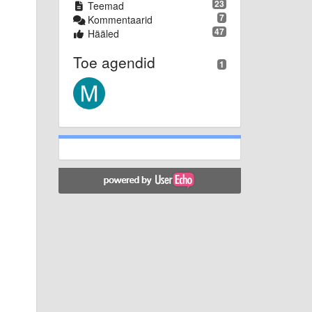
23
Teemad
7
Kommentaarid
47
Hääled
Toe agendid
1