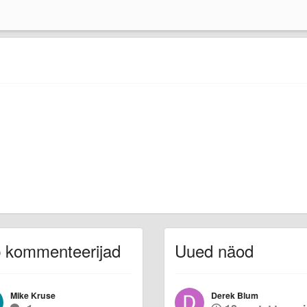
 kommenteerijad
Uued näod
Mike Kruse
Derek Blum