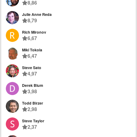
8,86
Julie Anne Reda
8,79
Rich Mironov
6,67
Miki Tokola
6,47
Steve Sato
4,97
Derek Blum
3,98
Todd Birzer
2,98
Steve Taylor
2,37