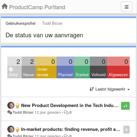
ProductCamp Portland
Gebruikersprofiel
Todd Birzer
De status van uw aanvragen
2
2
0
0
0
0
0
Under
Alles
Nieuw
review
Planned
Started
Voltooid
Afgewezen
Laatst bijgewerkt
New Product Development in the Tech Industry: Discipline, Habit and Spiral Development
+1
Todd Birzer
12 jaar geleden
•
0
In-market products: finding revenue, profit and share growth
0
Todd Birzer
12 jaar geleden
•
0