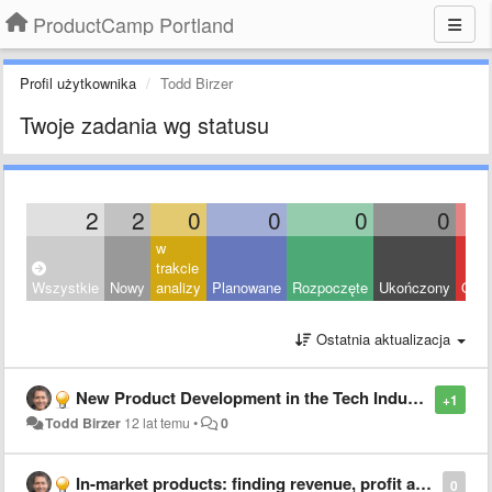
ProductCamp Portland
Profil użytkownika
Todd Birzer
Twoje zadania wg statusu
2
2
0
0
0
0
w
trakcie
Wszystkie
Nowy
analizy
Planowane
Rozpoczęte
Ukończony
Odrz
Ostatnia aktualizacja
New Product Development in the Tech Industry: Discipline, Habit and Spiral Development
+1
Todd Birzer
12 lat temu
•
0
In-market products: finding revenue, profit and share growth
0