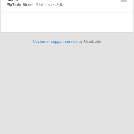
Todd Birzer
12 lat temu
•
0
Customer support service
by UserEcho