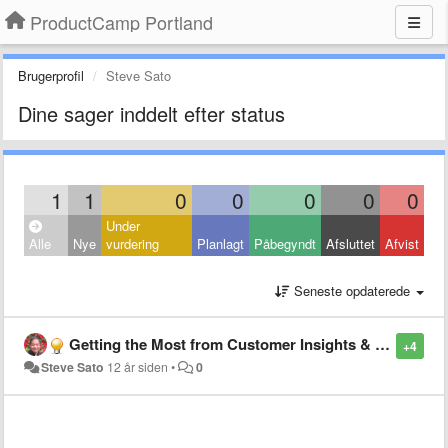
ProductCamp Portland
Brugerprofil
Steve Sato
Dine sager inddelt efter status
1
1
0
0
0
0
0
Under
Alle
Nye
vurdering
Planlagt
Påbegyndt
Afsluttet
Afvist
Seneste opdaterede
Getting the Most from Customer Insights & Trends in Shaping a Strategy
+4
Steve Sato
12 år siden
•
0