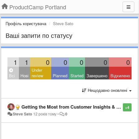
ProductCamp Portland
Профіль користувача
Steve Sato
Ваші запити по статусу
1
1
0
0
0
0
0
Under
Всі
Нові
review
Planned
Started
Завершено
Відхилено
Нещодавно оновлені
Getting the Most from Customer Insights & Trends in Shaping a Strategy
+4
Steve Sato
12 років тому
•
0