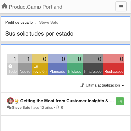
ProductCamp Portland
Perfil de usuario
Steve Sato
Sus solicitudes por estado
1
1
0
0
0
0
0
En
Todo
Nuevo
revisión
Planeado
Iniciado
Finalizado
Rechazado
Última actualización
Getting the Most from Customer Insights & Trends in Shaping a Strategy
+4
Steve Sato
hace 12 años
•
0