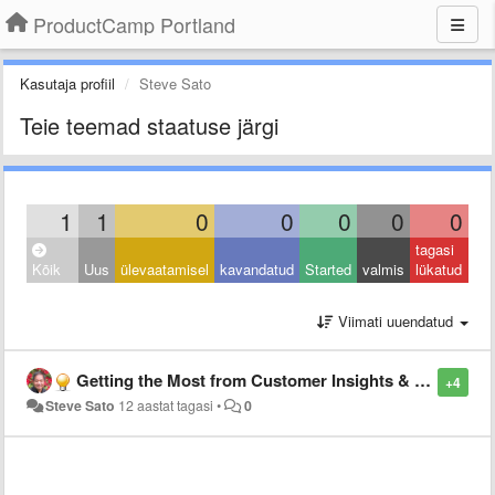
ProductCamp Portland
Kasutaja profiil
Steve Sato
Teie teemad staatuse järgi
1
1
0
0
0
0
0
tagasi
Kõik
Uus
ülevaatamisel
kavandatud
Started
valmis
lükatud
Viimati uuendatud
Getting the Most from Customer Insights & Trends in Shaping a Strategy
+4
Steve Sato
12 aastat tagasi
•
0